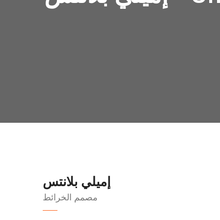
إميلي بلانتس
مصمم الخرائط