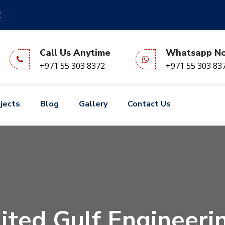
E
Call Us Anytime
Whatsapp N
+971 55 303 8372
+971 55 303 83
jects
Blog
Gallery
Contact Us