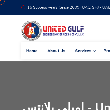
15 Success years (Since 2009) UAQ, SHJ - UA
Home
About Us
Services
Pro
إميلي بلانتس - United Gulf Engineering Services & Co