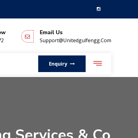
ow
Email Us
72
Support@unitedgulfengg.com
Enquiry